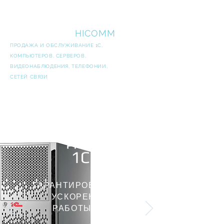
ВЫСОКИЕ
ТЕХНОЛОГИИ
HICOMM
ПРОДАЖА И ОБСЛУЖИВАНИЕ 1С,
КОМПЬЮТЕРОВ, СЕРВЕРОВ,
ВИДЕОНАБЛЮДЕНИЯ, ТЕЛЕФОНИИ,
СЕТЕЙ СВЯЗИ
СЕРВЕР
для
1С
ГАРАНТИРОВАННОЕ
УСКОРЕНИЕ
РАБОТЫ ДО