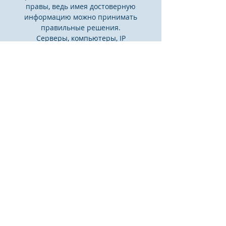
правы, ведь имея достоверную
информацию можно принимать
правильные решения.
Серверы, компьютеры, IP
телефония, видеонаблюдение, охрана в
Ставрополе очень популярны во всех
фирмах. Зная это, мы продаем и
устанавливаем современное
оборудование обеспечивающее
заказчивам требуемый результат.
КОНТАКТЫ
ул.Пирогова, 78
Ставрополь, 355011
info@hicomm.ru