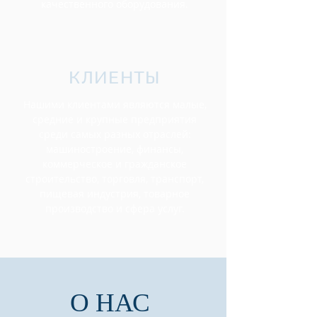
качественного оборудования.
КЛИЕНТЫ
Нашими клиентами являются малые,
средние и крупные предприятия
среди самых разных отраслей:
машиностроение, финансы,
коммерческое и гражданское
строительство, торговля, транспорт,
пищевая индустрия, товарное
производство и сфера услуг.
О НАС